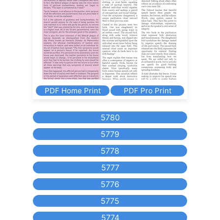
PDF Home Print
PDF Pro Print
5780
5779
5778
5777
5776
5775
5774