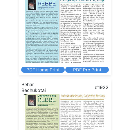
PDF Home Print
PDF Pro Print
Behar
#1922
Bechukotai