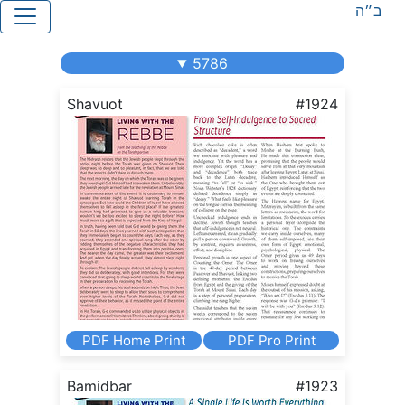
ב״ה
5786
Shavuot
#1924
PDF Home Print
PDF Pro Print
Bamidbar
#1923